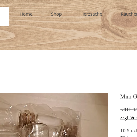
Home
Shop
Herzsache
Räuche
Mini G
 CHF 4.
zzgl. Ve
10 Stüc