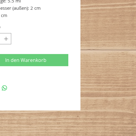
ge: 5.5 ml
sser (außen): 2 cm
3 cm
: Glas, Kork
*
nge der Vorrat reicht!
In den Warenkorb