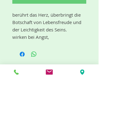
berührt das Herz, überbringt die 
Botschaft von Lebensfreude und 
der Leichtigkeit des Seins. 
wirken bei Angst, 
Niedergeschlagenheit, Schock, 
Stress und nervlicher Anspannung, 
beruhigen und schaffen inneren 
Ausgleich. Geben Kraft und Mut.
aphrodisierend, anregend, 
"dufte" Neuigkeiten gibt es mit dem
harmonisierend und antidepressiv,
Newsletter
Jetzt abonnieren