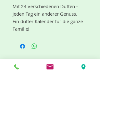
Mit 24 verschiedenen Düften -
jeden Tag ein anderer Genuss.
Ein dufter Kalender für die ganze
Familie!
Motiv: Weihnachtsmann
Breite: 21 cm
Höhe: 30 cm
"dufte" Neuigkeiten gibt es mit dem
Tiefe: 3,2 cm
Newsletter
Packungsinhalt: 24 Stück
Größe: M
Jetzt abonnieren
Info