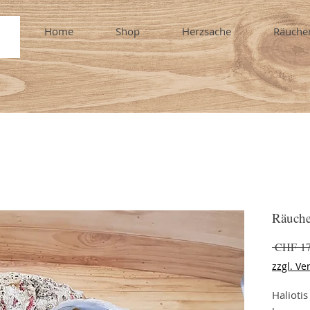
Home
Shop
Herzsache
Räuche
Räuche
 CHF 17
zzgl. Ve
Haliotis