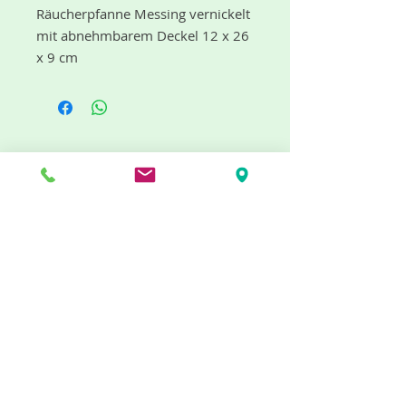
Räucherpfanne Messing vernickelt
mit abnehmbarem Deckel 12 x 26
x 9 cm
"dufte" Neuigkeiten gibt es mit dem
Newsletter
Jetzt abonnieren
Info