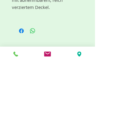
mit abnehmbarem, reich
verziertem Deckel.
Anwendung: Stäbchen entzünden
und auf den feuerfesten Filz im
Inneren der Box legen, Deckel
wieder schließen. Der duftende
Rauch verteilt sich durch die
"dufte" Neuigkeiten gibt es mit dem
Öffnungen im Raum.
Newsletter
Abmessungen: L ca. 23,5 cm, B ca.
3,4 cm, H ca. 2,1 cm
Jetzt abonnieren
Info
Impressum