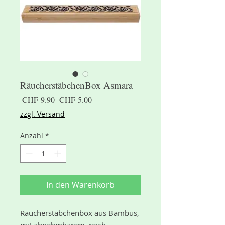
RäucherstäbchenBox Asmara
Standardpreis
Sale-
 CHF 9.90 
CHF 5.00
Preis
zzgl. Versand
Anzahl
*
In den Warenkorb
Räucherstäbchenbox aus Bambus,