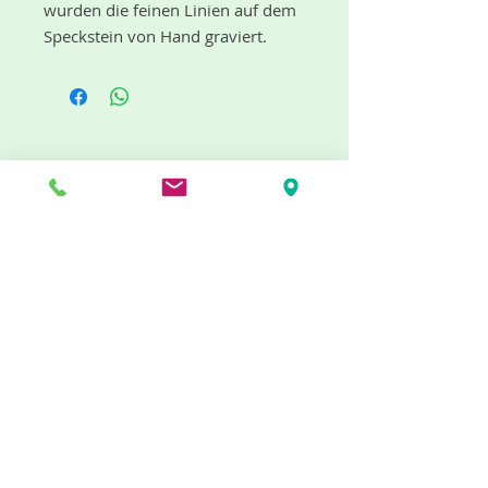
wurden die feinen Linien auf dem
Speckstein von Hand graviert.
Das Wort Mandala entstammt
dem Sanskrit und es bedeutet
Kreisbild" oder Kreis", um dessen
Kern sich alles dreht. In immer
wiederkehrenden Formen
"dufte" Neuigkeiten gibt es mit dem
entwickelt sich das Mandala in
Newsletter
geheimnisvoller Magie rund um
den Kern. Das Betrachten kann
tiefe seelische
Entwicklungsprozesse auslösen,
da man in meditativer, heilender
Weise zum eigenen Ursprung
Jetzt abonnieren
zurückgeführt wird. Mandalas
kommunizieren in zauberhafter
Info
Weise mit unserem
Unterbewusstsein.
Impressum
Speckstein, ø 10,5 cm
AGB