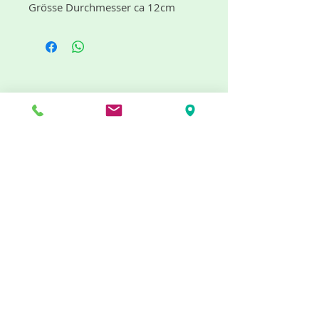
Grösse Durchmesser ca 12cm
"dufte" Neuigkeiten gibt es mit dem
Newsletter
Jetzt abonnieren
Info
Impressum
AGB
Datenschutzerklärung