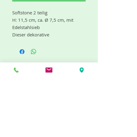
Softstone 2 teilig
H: 11,5 cm, ca. Ø 7,5 cm, mit
Edelstahlsieb
Dieser dekorative
Weihrauchbrenner ist in
künstlerischer Handarbeit aus
dem in Indien vorkommenden
"Softstone"(auch Speckstein oder
Seifenstein genannt) gefertigt.
"dufte" Neuigkeiten gibt es mit dem
Optional kann dieser
Newsletter
Weihrauchbrenner auch als
Windlicht verwendet werden.
Jetzt abonnieren