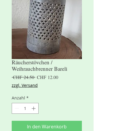
Räucherstövchen /
Weihrauchbrenner Bareli
Standardpreis
Sale-
 CHF 24.50 
CHF 12.00
Preis
zzgl. Versand
Anzahl
*
In den Warenkorb