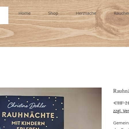
Home
Shop
Herzsache
Räuche
Rauhnä
 CHF 21
zzgl. Ve
Gemeins