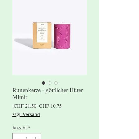
Runenkerze - göttlicher Hüter
Mimir
Standardpreis
Sale-
 CHF 21.50 
CHF 10.75
Preis
zzgl. Versand
Anzahl
*