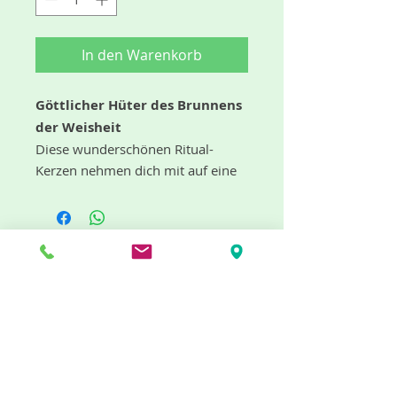
In den Warenkorb
Göttlicher Hüter des Brunnens
der Weisheit
Diese wunderschönen Ritual-
Kerzen nehmen dich mit auf eine
geheimnisvolle Reise in die
mystische Welt der Götter und
Runen.
In der nordischen Mythologie war
Mímir der Hüter des
"dufte" Neuigkeiten gibt es mit dem
Weisheitsbrunnens.
Er war
Newsletter
berühmt für sein Wissen und seine
Einsichten.
Sogar der Hauptgott
Odin wollte aus Mímirs Brunnen
trinken und reiste deshalb in das