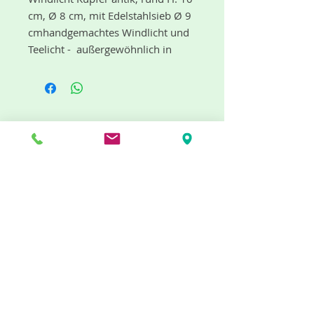
cm, Ø 8 cm, mit Edelstahlsieb Ø 9 
cmhandgemachtes Windlicht und 
Teelicht -  außergewöhnlich in 
Form und Gestalt und reflektieren 
die Flamme der Kerze in einem 
warmen und sanften Licht. Mit 
Edelstahlsieb auch als 
Weihrauchbrenner verwendbar. 
"dufte" Neuigkeiten gibt es mit dem
Abmessung: H: 10 cm, Ø 8 cm 
Newsletter
Material: Metall
Jetzt abonnieren
Info