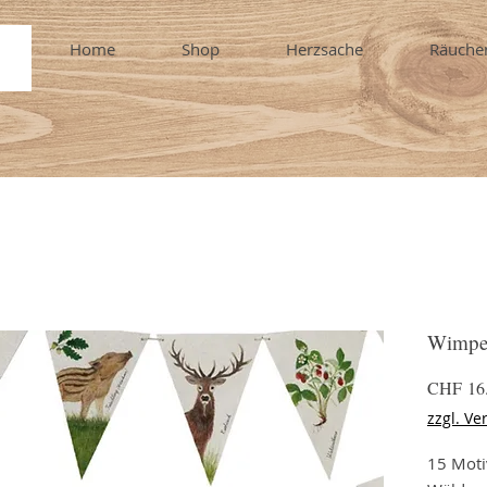
Home
Shop
Herzsache
Räuche
Wimpel
CHF 16
zzgl. Ve
15 Moti