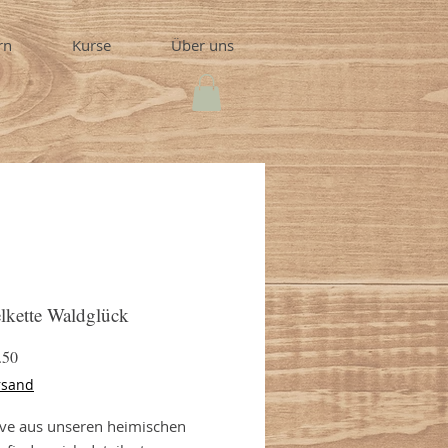
rn
Kurse
Über uns
kette Waldglück
Preis
.50
rsand
ve aus unseren heimischen