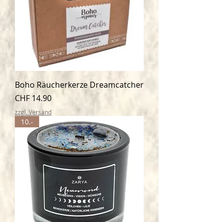
Boho Räucherkerze Dreamcatcher
Preis
CHF 14.90
zzgl. Versand
10.-