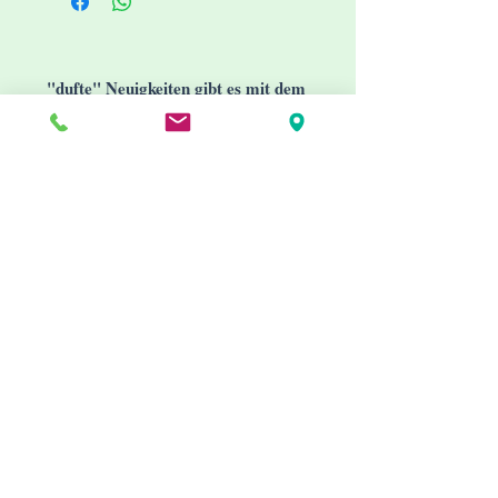
besonderen, süß-balsamischen,
vanille-karamelligen Duft auch
eine allgemein stärkende Wirkung
"dufte" Neuigkeiten gibt es mit dem
beschrieben.
Newsletter
Ideal zur Meditation, als
Seelenpflaster, harmonisiert
Spannungen, ist stärkend, sinnlich,
schützend
Zum Räuchern bitte im Mörser
zerkleinern und vorsichtig
Jetzt abonnieren
dosieren!
Info
Impressum
AGB
Datenschutzerklärung