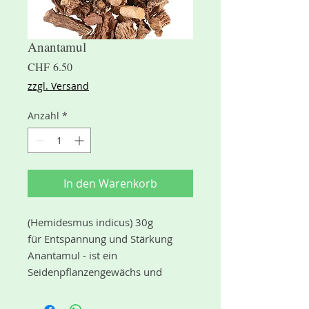
Anantamul
Preis
CHF 6.50
zzgl. Versand
Anzahl
*
In den Warenkorb
(Hemidesmus indicus) 30g
für Entspannung und Stärkung
Anantamul - ist ein
Seidenpflanzengewächs und
bedeutet Wohlgeruch.
Im Ayurveda wird neben dem