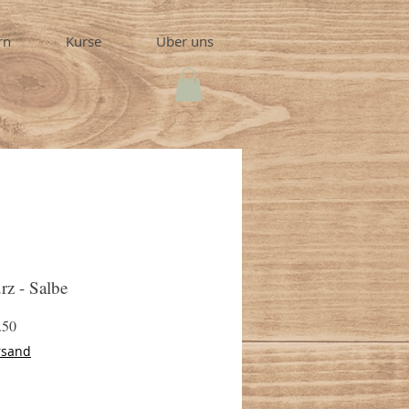
rn
Kurse
Über uns
rz - Salbe
Preis
.50
rsand