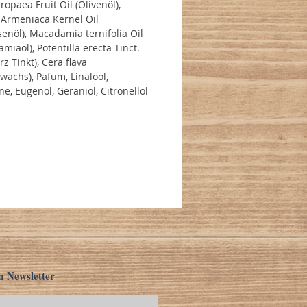
ropaea Fruit Oil (Olivenöl),
Armeniaca Kernel Oil
senöl), Macadamia ternifolia Oil
miaöl), Potentilla erecta Tinct.
z Tinkt), Cera flava
wachs), Pafum, Linalool,
e, Eugenol, Geraniol, Citronellol
m Newsletter