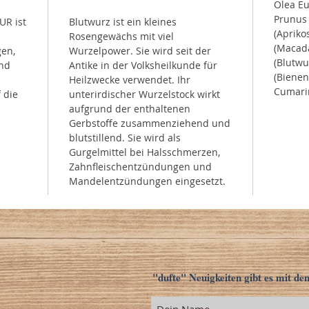
Olea Eu
Prunus 
UR ist
Blutwurz ist ein kleines
(Apriko
Rosengewächs mit viel
(Macada
gen,
Wurzelpower. Sie wird seit der
(Blutwur
nd
Antike in der Volksheilkunde für
(Bienen
Heilzwecke verwendet. Ihr
Cumarin
 die
unterirdischer Wurzelstock wirkt
aufgrund der enthaltenen
Gerbstoffe zusammenziehend und
blutstillend. Sie wird als
Gurgelmittel bei Halsschmerzen,
Zahnfleischentzündungen und
Mandelentzündungen eingesetzt.
"dufte" Neuigkeiten gibt es mit de