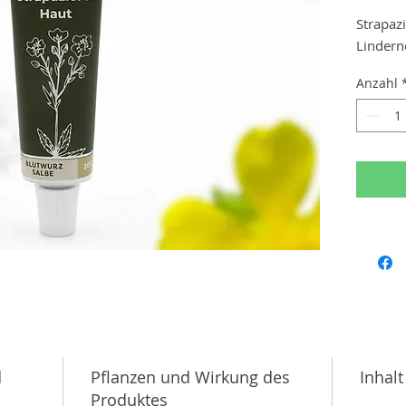
Strapaz
Lindern
Händen 
Anzahl
der Wun
Mit Wild
achtsa
Mit viel
verarbei
Naturpr
jedes G
Zurück z
kurzer 
d
Pflanzen und Wirkung des
Inhalt
Produktes