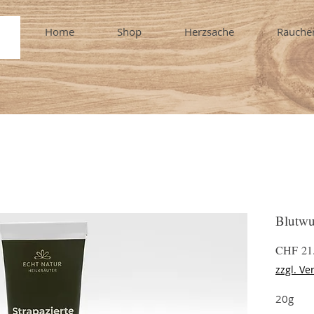
Home
Shop
Herzsache
Räuche
Blutwu
CHF 21
zzgl. Ve
20g