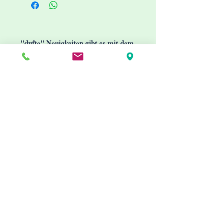
Balsame und Nagelpflegeöl.
"dufte" Neuigkeiten gibt es mit dem
Newsletter
Jetzt abonnieren
Info
Impressum
AGB
Datenschutzerklärung