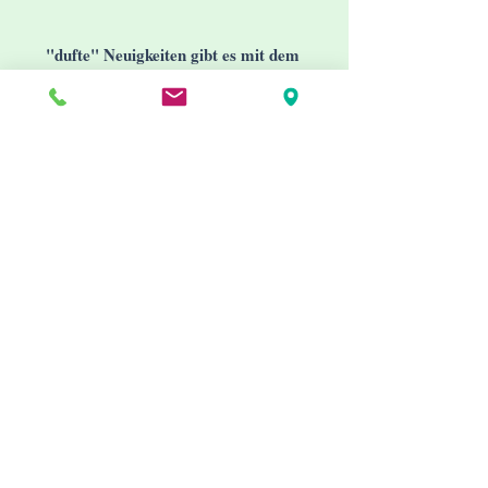
- Brustwickel
- Wadenwickel
"dufte" Neuigkeiten gibt es mit dem
- Waschungen
Newsletter
- Essigsocken
- Kartoffelwickel
- Leinsamenwickel
- Ölwickel
Jetzt abonnieren
Info
Impressum
AGB
Datenschutzerklärung