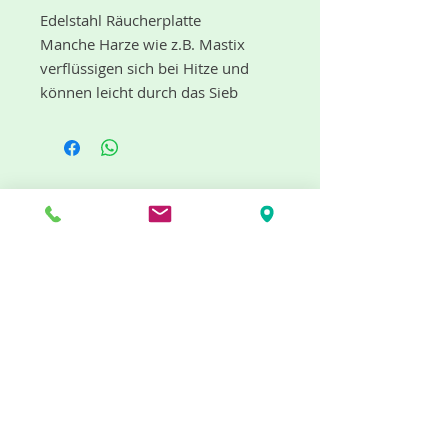
Edelstahl Räucherplatte
Manche Harze wie z.B. Mastix
verflüssigen sich bei Hitze und
können leicht durch das Sieb
tropfen. Mit dieser Räucherplatte
aus Edelstahl ist die Gefahr
gebannt. Sie lässt sich genau wie
die Siebe auf ein Gefäße setzen
und mit einem entzündeten
"dufte" Neuigkeiten gibt es mit dem
Teelicht kann man sauber und
Newsletter
leicht alle Räucherungen räuchern.
Durchmesser 9 oder 12 cm
Jetzt abonnieren
Info