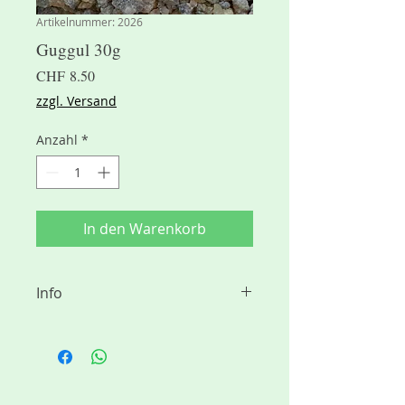
Artikelnummer: 2026
Guggul 30g
Preis
CHF 8.50
zzgl. Versand
Anzahl
*
In den Warenkorb
Info
Guggul, auch als Loban bekannt, ist
in Indien, Nepal und Tibet einer
der wichtigsten Räucherstoffe für
spirituelle, aber auch für magische
Zwecke.