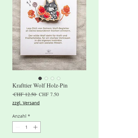
Krafttier Wolf Holz-Pin
Standardpreis
Sale-
 CHF 12.50 
CHF 7.50
Preis
zzgl. Versand
Anzahl
*