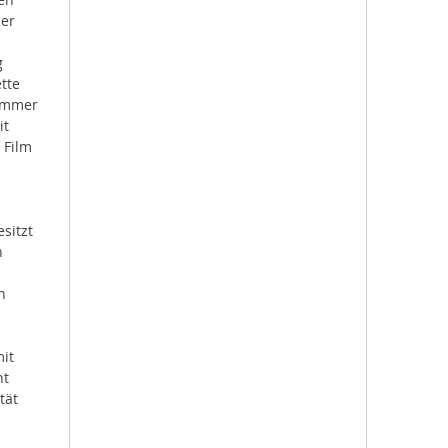
her
g
tte
 immer
it
 Film
sitzt
n
n
it
ht
tät