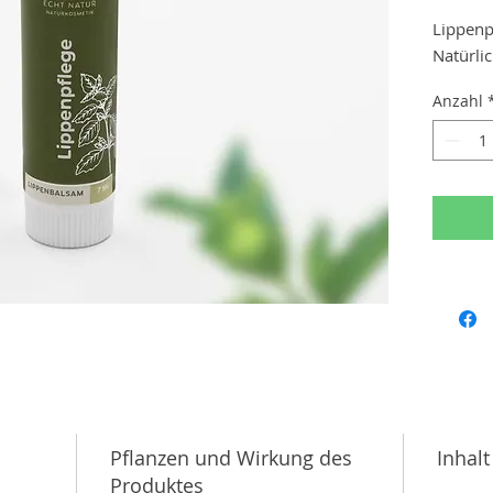
Lippenp
Natürlic
geschme
Anzahl
Mit Wild
achtsa
Mit viel
verarbei
Naturpr
jedes G
Zurück z
kurzer 
Pflanzen und Wirkung des
Inhalt
Produktes