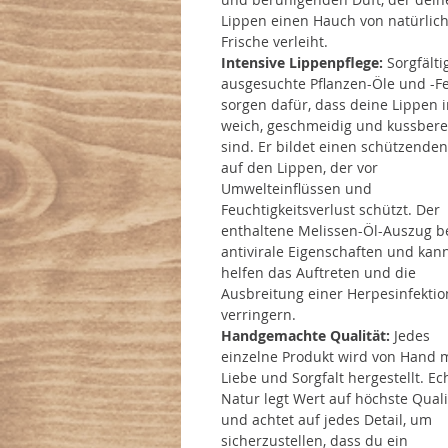
Lippen einen Hauch von natürlic
Frische verleiht.
Intensive Lippenpflege:
Sorgfälti
ausgesuchte Pflanzen-Öle und -Fe
sorgen dafür, dass deine Lippen
weich, geschmeidig und kussbere
sind. Er bildet einen schützenden
auf den Lippen, der vor
Umwelteinflüssen und
Feuchtigkeitsverlust schützt. Der
enthaltene Melissen-Öl-Auszug be
antivirale Eigenschaften und kan
helfen das Auftreten und die
Ausbreitung einer Herpesinfektio
verringern.
Handgemachte Qualität:
Jedes
einzelne Produkt wird von Hand m
Liebe und Sorgfalt hergestellt. Ec
Natur legt Wert auf höchste Quali
und achtet auf jedes Detail, um
sicherzustellen, dass du ein