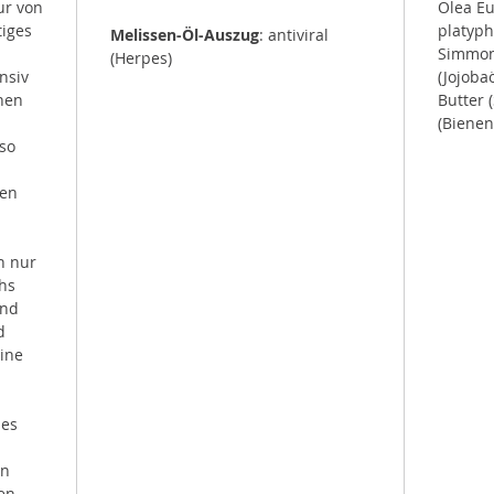
ur von
Olea Eur
iges
platyph
Melissen-Öl-Auszug
: antiviral
Simmon
(Herpes)
nsiv
(Jojoba
nen
Butter 
(Bienen
so
en
n nur
hs
und
d
eine
hes
en
en