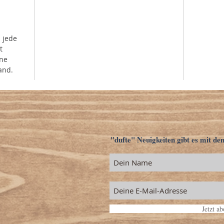
 jede
t
ine
and.
"dufte" Neuigkeiten gibt es mit de
Jetzt a