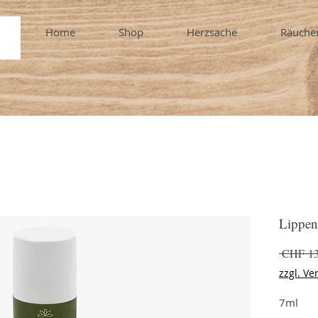
Home
Shop
Herzsache
Räuche
Lippen
 CHF 13
zzgl. Ve
7ml