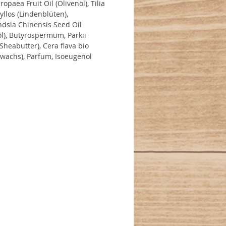
opaea Fruit Oil (Olivenöl), Tilia
yllos (Lindenblüten),
dsia Chinensis Seed Oil
öl), Butyrospermum, Parkii
(Sheabutter), Cera flava bio
wachs), Parfum, Isoeugenol