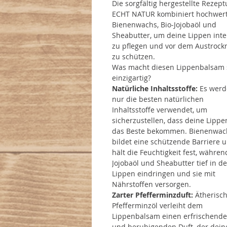
Die sorgfältig hergestellte Rezept
ECHT NATUR kombiniert hochwert
Bienenwachs, Bio-Jojobaöl und
Sheabutter, um deine Lippen inte
zu pflegen und vor dem Austrock
zu schützen.
Was macht diesen Lippenbalsam 
einzigartig?
Natürliche Inhaltsstoffe:
Es werd
nur die besten natürlichen
Inhaltsstoffe verwendet, um
sicherzustellen, dass deine Lippe
das Beste bekommen. Bienenwac
bildet eine schützende Barriere 
hält die Feuchtigkeit fest, währen
Jojobaöl und Sheabutter tief in d
Lippen eindringen und sie mit
Nährstoffen versorgen.
Zarter Pfefferminzduft:
Ätherisc
Pfefferminzöl verleiht dem
Lippenbalsam einen erfrischend
und beruhigenden Duft, der dein