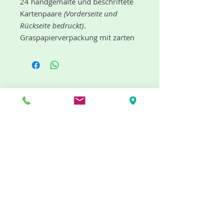
24 handgemalte und beschriftete
Kartenpaare
(Vorderseite und
Rückseite bedruckt)
.
Graspapierverpackung mit zarten
Illustrationen.
Für Kinder und Erwachsene ab etwa
3-4 Jahren.
Das Memo-Spiel “Heimische
"dufte" Neuigkeiten gibt es mit dem
Schmetterlinge” vermittelt
Newsletter
spielerisch eine umfassende
Artenkenntnis unserer heimischen
Schmetterlingswelt. Altbekannte
Arten wie Zitronenfalter oder
Tagpfauenauge, aber auch eher
unbekannte Gesellen (wie
Jetzt abonnieren
Russischer Bär oder
Stachelbeerspanner) finden sich in
Info
unserem realistisch gemalten