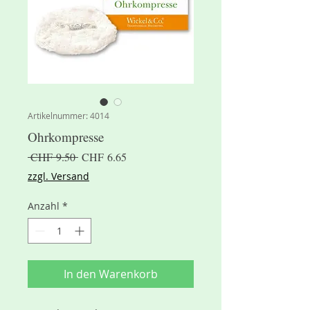
Artikelnummer: 4014
Ohrkompresse
Standardpreis
Sale-
 CHF 9.50 
CHF 6.65
Preis
zzgl. Versand
Anzahl
*
In den Warenkorb