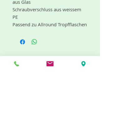
aus Glas
Schraubverschluss aus weissem
PE
Passend zu Allround Tropfflaschen
DIN-18
20ml, 30ml, 50ml, 100ml
Aktion nur so lange der Vorrat
reicht!
"dufte" Neuigkeiten gibt es mit dem
Newsletter
Jetzt abonnieren
Info