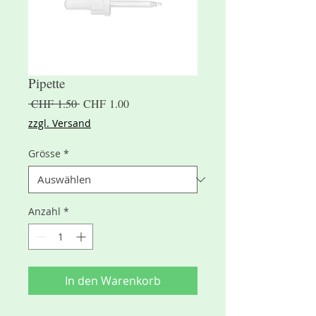
Pipette
Standardpreis
Sale-
 CHF 1.50 
CHF 1.00
Preis
zzgl. Versand
Grösse
*
Anzahl
*
In den Warenkorb