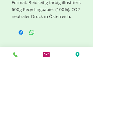
Format. Beidseitig farbig illustriert.
600g Recyclingpapier (100%). CO2
neutraler Druck in Österreich.
"dufte" Neuigkeiten gibt es mit dem
Newsletter
Jetzt abonnieren
Info