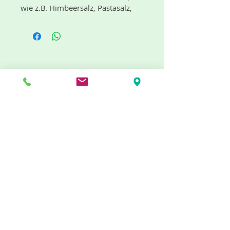
wie z.B. Himbeersalz, Pastasalz,
Orangensalz, Zitronenpfeffer und
mehr.
"dufte" Neuigkeiten gibt es mit dem
Newsletter
Jetzt abonnieren
Info
Impressum
AGB