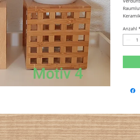
Verduns
Raumluf
Keramik
Anzahl