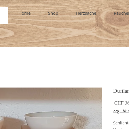
Home
Shop
Herzsache
Räuche
Duftla
 CHF 36
zzgl. Ve
Schlich