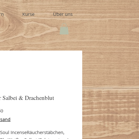
rn
Kurse
Über uns
r Salbei & Drachenblut
Preis
50
rsand
 Soul IncenseRäucherstäbchen, 