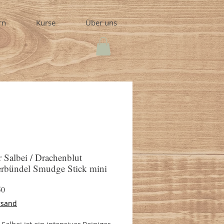
rn
Kurse
Über uns
 Salbei / Drachenblut
rbündel Smudge Stick mini
Preis
50
rsand