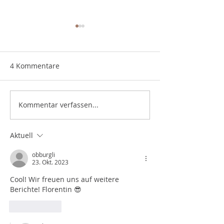
4 Kommentare
Abbruch
Kramer fahren
Kommentar verfassen...
Aktuell
obburgli
23. Okt. 2023
Cool! Wir freuen uns auf weitere 
Berichte! Florentin 😎
Gefällt mir